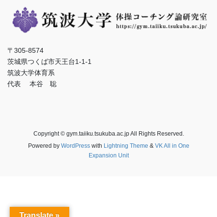
〒305-8574
茨城県つくば市天王台1-1-1
筑波大学体育系
代表 本谷 聡
Copyright © gym.taiiku.tsukuba.ac.jp All Rights Reserved.
Powered by
WordPress
with
Lightning Theme
&
VK All in One
Expansion Unit
Translate »