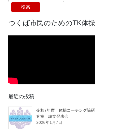
検索
つくば市民のためのTK体操
最近の投稿
令和7年度 体操コーチング論研
究室 論文発表会
2026年1月7日