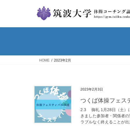
コ
ナ
ン
ビ
テ
ゲ
ン
ー
ツ
シ
へ
ョ
ス
ン
キ
に
ッ
移
HOME
2023年2月
プ
動
2023年2月3日
つくば体操フェスティ
2.3 御礼 1月28日（
きました参加者・関係者の
ラブルなく終えることが出来