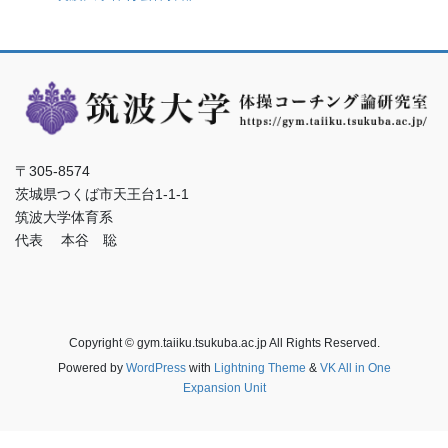
〒305-8574
茨城県つくば市天王台1-1-1
筑波大学体育系
代表 本谷 聡
Copyright © gym.taiiku.tsukuba.ac.jp All Rights Reserved.
Powered by
WordPress
with
Lightning Theme
&
VK All in One
Expansion Unit