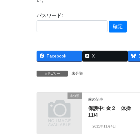
い。
パスワード:
Facebook
X
未分類
カテゴリー
未分類
前の記事
保護中: 金２ 体操
11/4
2011年11月4日