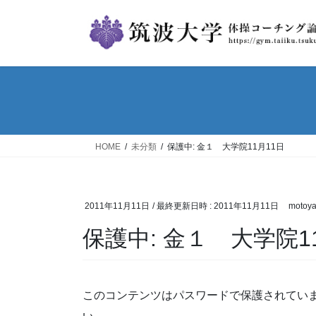
コ
ナ
ン
ビ
テ
ゲ
ン
ー
ツ
シ
へ
ョ
ス
ン
キ
に
ッ
移
HOME
未分類
保護中: 金１ 大学院11月11日
プ
動
2011年11月11日
/ 最終更新日時 :
2011年11月11日
motoy
保護中: 金１ 大学院1
このコンテンツはパスワードで保護されてい