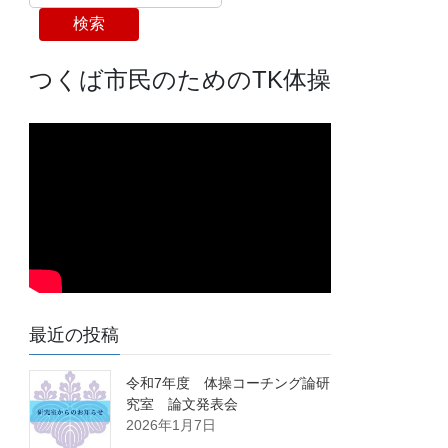
検索
つくば市民のためのTK体操
最近の投稿
令和7年度 体操コーチング論研
究室 論文発表会
2026年1月7日