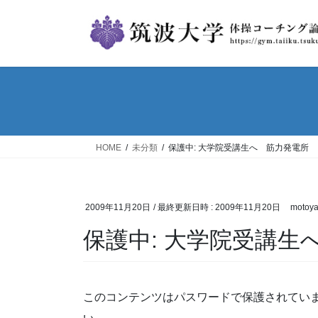
コ
ナ
ン
ビ
テ
ゲ
ン
ー
ツ
シ
へ
ョ
ス
ン
キ
に
ッ
移
HOME
未分類
保護中: 大学院受講生へ 筋力発電所
プ
動
2009年11月20日
/ 最終更新日時 :
2009年11月20日
motoy
保護中: 大学院受講生
このコンテンツはパスワードで保護されてい