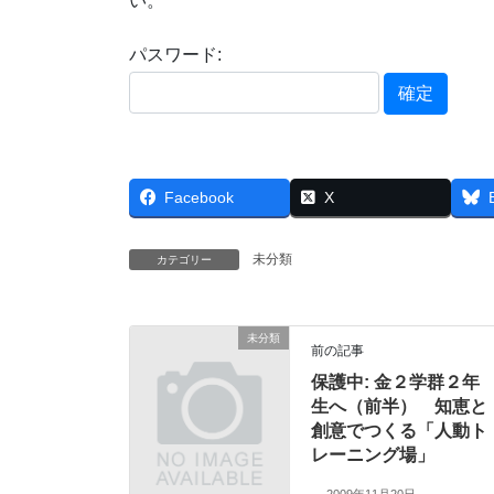
い。
パスワード:
Facebook
X
未分類
カテゴリー
未分類
前の記事
保護中: 金２学群２年
生へ（前半） 知恵と
創意でつくる「人動ト
レーニング場」