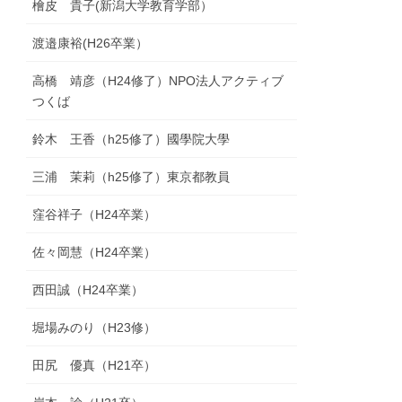
檜皮 貴子(新潟大学教育学部）
渡邉康裕(H26卒業）
高橋 靖彦（H24修了）NPO法人アクティブ
つくば
鈴木 王香（h25修了）國學院大學
三浦 茉莉（h25修了）東京都教員
窪谷祥子（H24卒業）
佐々岡慧（H24卒業）
西田誠（H24卒業）
堀場みのり（H23修）
田尻 優真（H21卒）