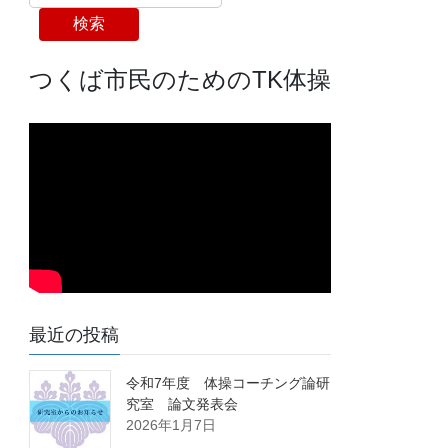
検索
つくば市民のためのTK体操
最近の投稿
令和7年度 体操コーチング論研
究室 論文発表会
2026年1月7日