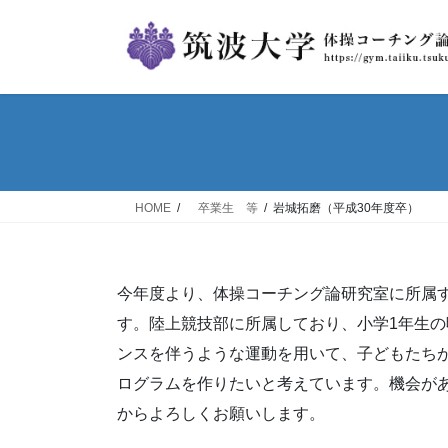
コ
ナ
ン
ビ
テ
ゲ
ン
ー
ツ
シ
へ
ョ
ス
ン
キ
に
ッ
移
HOME
卒業生 等
岩城拓磨（平成30年度卒）
プ
動
今年度より、体操コーチング論研究室に所属
す。陸上競技部に所属しており、小学1年生
ンスを伴うような運動を用いて、子どもたち
ログラムを作りたいと考えています。機会が
からよろしくお願いします。