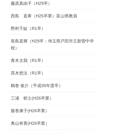
藤原真由子（H29卒）
西島 直希（H25卒業）富山県教員
野村千紘（R1卒）
長島直輝（H29卒：埼玉県戸田市立新曽中学
校）
青木太我（R1卒）
髙木悠汰（R1卒）
鶴巻 俊介（平成30年度卒）
三浦 郁士(H26卒業）
腹巻康子(H26卒業）
奥山有香(H26卒業）