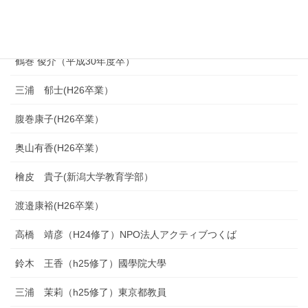
青木太我（R1卒）
髙木悠汰（R1卒）
鶴巻 俊介（平成30年度卒）
三浦 郁士(H26卒業）
腹巻康子(H26卒業）
奥山有香(H26卒業）
檜皮 貴子(新潟大学教育学部）
渡邉康裕(H26卒業）
高橋 靖彦（H24修了）NPO法人アクティブつくば
鈴木 王香（h25修了）國學院大學
三浦 茉莉（h25修了）東京都教員