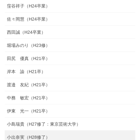
窪谷祥子（H24卒業）
佐々岡慧（H24卒業）
西田誠（H24卒業）
堀場みのり（H23修）
田尻 優真（H21卒）
岸本 諭（H21卒）
渡邉 友紀（H21卒）
中務 敏宏（H21卒）
伊東 光一（H21卒）
小島瑞貴（H27修了：東京芸術大学）
小出奈実（H28修了）