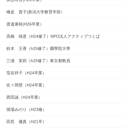
檜皮 貴子(新潟大学教育学部）
渡邉康裕(H26卒業）
高橋 靖彦（H24修了）NPO法人アクティブつくば
鈴木 王香（h25修了）國學院大學
三浦 茉莉（h25修了）東京都教員
窪谷祥子（H24卒業）
佐々岡慧（H24卒業）
西田誠（H24卒業）
堀場みのり（H23修）
田尻 優真（H21卒）