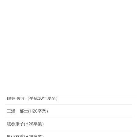
相原奨之（H29修了）
藤原真由子（H29卒）
西島 直希（H25卒業）富山県教員
野村千紘（R1卒）
長島直輝（H29卒：埼玉県戸田市立新曽中学校）
青木太我（R1卒）
髙木悠汰（R1卒）
鶴巻 俊介（平成30年度卒）
三浦 郁士(H26卒業）
腹巻康子(H26卒業）
奥山有香(H26卒業）