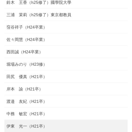
鈴木 王香（h25修了）國學院大學
三浦 茉莉（h25修了）東京都教員
窪谷祥子（H24卒業）
佐々岡慧（H24卒業）
西田誠（H24卒業）
堀場みのり（H23修）
田尻 優真（H21卒）
岸本 諭（H21卒）
渡邉 友紀（H21卒）
中務 敏宏（H21卒）
伊東 光一（H21卒）