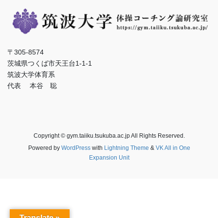
〒305-8574
茨城県つくば市天王台1-1-1
筑波大学体育系
代表 本谷 聡
Copyright © gym.taiiku.tsukuba.ac.jp All Rights Reserved.
Powered by
WordPress
with
Lightning Theme
&
VK All in One
Expansion Unit
Translate »