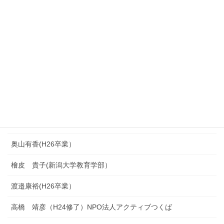
長島直輝（H29卒：埼玉県戸田市立新曽中学校）
青木太我（R1卒）
髙木悠汰（R1卒）
鶴巻 俊介（平成30年度卒）
三浦 郁士(H26卒業）
腹巻康子(H26卒業）
奥山有香(H26卒業）
檜皮 貴子(新潟大学教育学部）
渡邉康裕(H26卒業）
高橋 靖彦（H24修了）NPO法人アクティブつくば