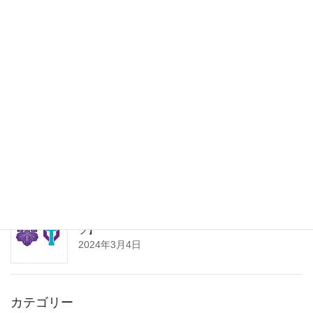
博士／修士／卒業論文 一覧
2024年12月21日
第30回 つくば体操フェスティバル
2024年10月10日
筑波大学スポーツアカデミー【タッチ体操クラ
ブ】
2024年3月4日
カテゴリー