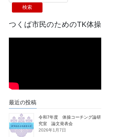
検索
つくば市民のためのTK体操
最近の投稿
令和7年度 体操コーチング論研
究室 論文発表会
2026年1月7日