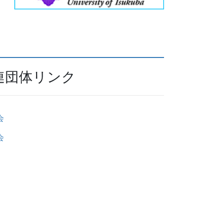
連団体リンク
会
会