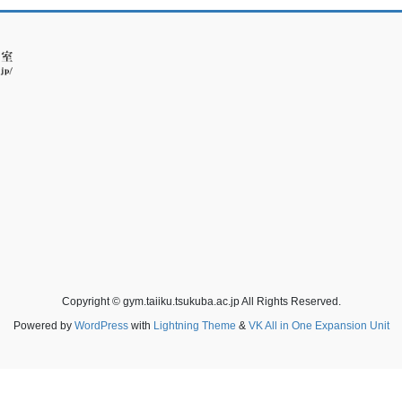
Copyright © gym.taiiku.tsukuba.ac.jp All Rights Reserved.
Powered by
WordPress
with
Lightning Theme
&
VK All in One Expansion Unit