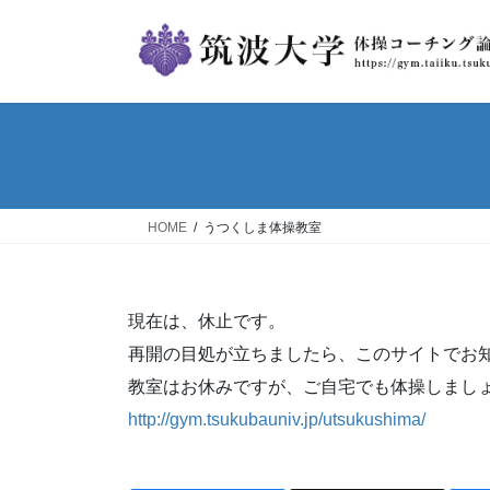
コ
ナ
ン
ビ
テ
ゲ
ン
ー
ツ
シ
へ
ョ
ス
ン
キ
に
ッ
移
HOME
うつくしま体操教室
プ
動
現在は、休止です。
再開の目処が立ちましたら、このサイトでお
教室はお休みですが、ご自宅でも体操しまし
http://gym.tsukubauniv.jp/utsukushima/